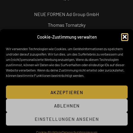
NEUE FORMEN Ad Group GmbH
Thomas Tornatzky
Weinsbergstr. 190
Cookie-Zustimmung verwalten
50825 Köln
0221 - 8000 61 95
Wir verwenden Technologien wie Cookies, um Geräteinformationen zu speichern
und/oder darauf zuzugreifen. Wir tun dies, um das Surferlebnis zu verbessern und
t.tornatzky@neueformen.net
um (nicht) personalisierte Werbung anzuzeigen. Wenn du diesen Technologien
zustimmst, können wir Daten wie das Surfverhalten oder eindeutige IDs auf dieser
WRITE ME A LOVELETTER
Website verarbeiten. Wenn du deine Zustimmung nicht erteilst oder zurückziehst,
können bestimmte Funktionen beeinträchtigt werden.
Einfach Anfrage senden und ich melde mich innerhalb von
24 Stunden bei dir!
AKZEPTIEREN
ABLEHNEN
EINSTELLUNGEN ANSEHEN
Cookie-Richtlinie
Datenschutz
Impressum